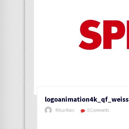
logoanimation4k_qf_weis
Ritva Marx
0 Comments