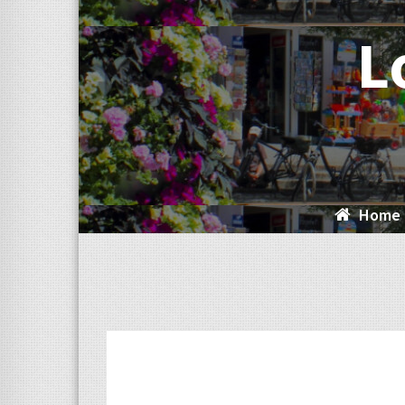
L
Home