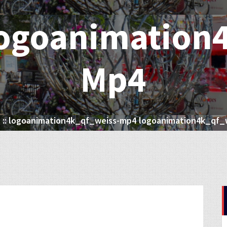
ogoanimation4
Mp4
::
logoanimation4k_qf_weiss-mp4
logoanimation4k_qf_