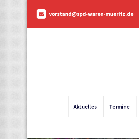
Skip
to
vorstand@spd-waren-mueritz.de
content
Aktuelles
Termine