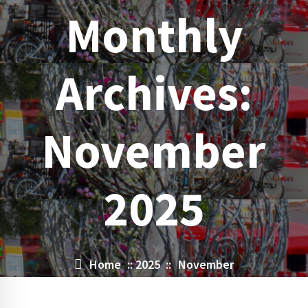
Monthly
Archives:
November
2025
Home
::
2025
::
November