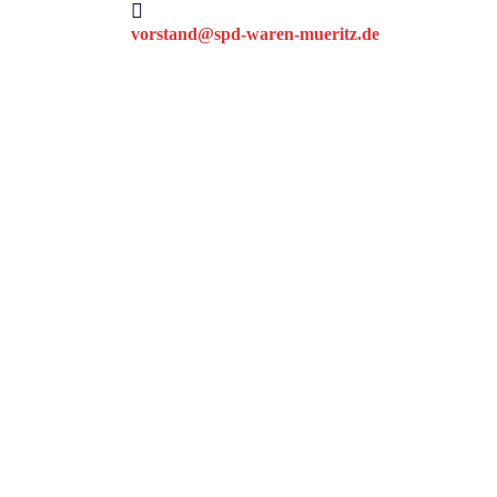
Skip
to
vorstand@spd-waren-mueritz.de
content