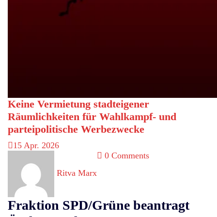
Keine Vermietung stadteigener
Räumlichkeiten für Wahlkampf- und
parteipolitische Werbezwecke
15
Apr. 2026
0 Comments
Ritva Marx
Fraktion SPD/Grüne beantragt