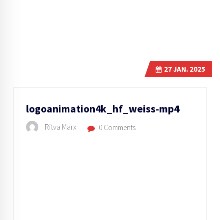
27
JAN. 2025
logoanimation4k_hf_weiss-mp4
Ritva Marx
0 Comments