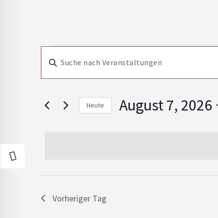
Veranstaltu
Veranstaltungen
Bitte
Schlüsselwort
Suche
eingeben.
Suche
Für
und
nach
August 7, 2026
Heute
Veranstaltungen
Schlüsselwort.
Datum
Ansichten,
wählen.
August
Navigation
7,
Vorheriger Tag