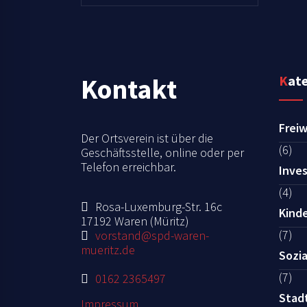
Kontakt
Kat
Freiw
Der Ortsverein ist über die
(6)
Geschäftsstelle, online oder per
Telefon erreichbar.
Inves
(4)
Rosa-Luxemburg-Str. 16c
Kind
17192 Waren (Müritz)
(7)
vorstand@spd-waren-
mueritz.de
Sozia
(7)
0162 2365497
Stad
Impressum