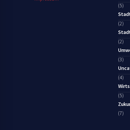
(5)
Stad
(2)
Stad
(2)
Umwe
(3)
Unca
(4)
Wirts
(5)
Zuku
(7)