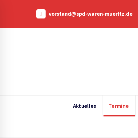
Skip
to
vorstand@spd-waren-mueritz.de
content
Aktuelles
Termine