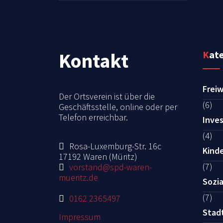
Kontakt
Kat
Freiw
Der Ortsverein ist über die
(6)
Geschäftsstelle, online oder per
Telefon erreichbar.
Inves
(4)
Rosa-Luxemburg-Str. 16c
Kind
17192 Waren (Müritz)
(7)
vorstand@spd-waren-
mueritz.de
Sozia
(7)
0162 2365497
Stad
Impressum