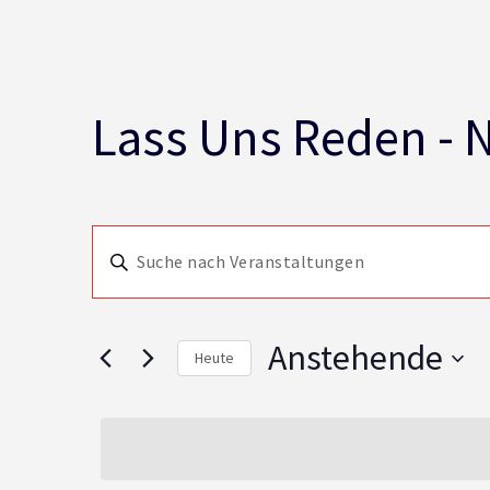
Lass Uns Reden - 
Veranstaltungen
Bitte
Schlüsselwort
Suche
eingeben.
Suche
und
nach
Anstehende
Heute
Veranstaltungen
Schlüsselwort.
Datum
Ansichten,
wählen.
Navigation