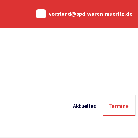
Skip
to
vorstand@spd-waren-mueritz.de
content
Aktuelles
Termine